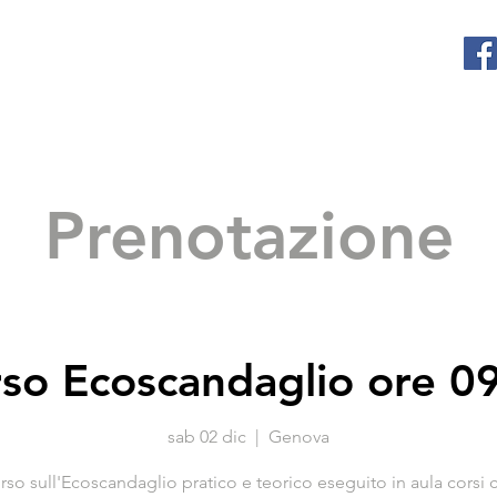
WALTER FERRARO
Sport Fishing
Prenotazione
so Ecoscandaglio ore 0
sab 02 dic
  |  
Genova
rso sull'Ecoscandaglio pratico e teorico eseguito in aula corsi 