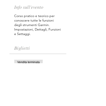
Info sull'evento
Corso pratico e teorico per
conoscere tutte le funzioni
degli strumenti Garmin.
Impostazioni, Dettagli, Funzioni
e Settaggi.
Biglietti
Vendita terminata
Tipo di biglietto
Corso Ecoscandaglio
Scopri di più
Prezzo
80,00 €