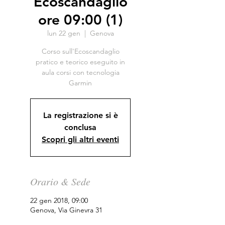
Ecoscandaglio
ore 09:00 (1)
lun 22 gen
  |  
Genova
Corso sull'Ecoscandaglio
pratico e teorico eseguito in
aula corsi con tecnologia
Garmin
La registrazione si è
conclusa
Scopri gli altri eventi
Orario & Sede
22 gen 2018, 09:00
Genova, Via Ginevra 31