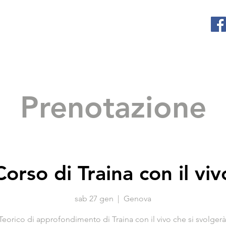
WALTER FERRARO
Sport Fishing
Prenotazione
Corso di Traina con il viv
sab 27 gen
  |  
Genova
eorico di approfondimento di Traina con il vivo che si svolgerà